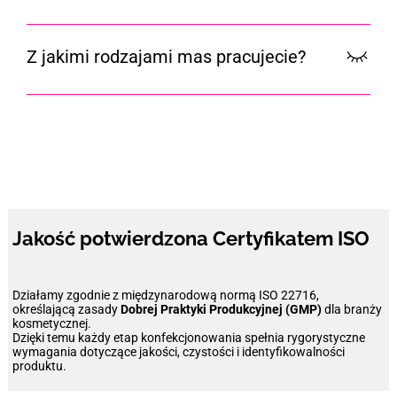
produktu, rodzaj opakowania, sposób pakowania,
możliwościami technicznymi.
sposób znakowania i ustalenie, czy działamy na
Tak, mamy szeroko rozwinięte możliwości w tej kwestii
materiale powierzonym, czy firmy Aroma Trend. Po
i możemy pomóc klientowi dobrać najbardziej
Z jakimi rodzajami mas pracujecie?
zebraniu powyższym informacji jesteśmy w stanie
optymalne rozwiązanie.
przygotować ofertę dla klienta.
Pracujemy z każdym rodzajem mas kosmetycznych,
od bardzo płynnych po bardziej gęste. Przed
rozpoczęciem zlecenia z nowym rodzajem masy
niezbędne będą testy, żeby mieć 100% pewności, że
nasze możliwości techniczne w tym przypadku się
sprawdzą.
Jakość potwierdzona
Certyfikatem ISO
Działamy zgodnie z międzynarodową normą ISO 22716,
określającą zasady
Dobrej Praktyki Produkcyjnej (GMP)
dla branży
kosmetycznej.
Dzięki temu każdy etap konfekcjonowania spełnia rygorystyczne
wymagania dotyczące jakości, czystości i identyfikowalności
produktu.