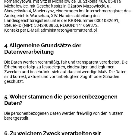
komandytowa, mit Sitz in Michałowice, ul. Szkolna 46A, 05-816
Michałowice, mit Geschäftssitz in Ożarów Mazowiecki, ul.
Sławęcińska 4, Macierzysz, eingetragen im Unternehmerregister des
Amtsgerichts Warschau, XIV. Handelsabteilung des
Landesgerichtsregisters unter der KRS-Nummer 0001082691,
Steuer-ID (NIP): 5342408853, REGON: 141669372.
Kontakt per E-Mail:
administrator@aromatrend.pl
4. Allgemeine Grundsätze der
Datenverarbeitung
Die Daten werden rechtmäßig, fair und transparent verarbeitet. Die
Erhebung erfolgt zu festgelegten, eindeutigen und legitimen
Zwecken und beschränkt sich auf das notwendige Maß. Die Daten
sind korrekt, aktuell und vor unbefugtem Zugriff oder Schäden
geschützt.
5. Woher stammen die personenbezogenen
Daten?
Die personenbezogenen Daten werden freiwillig von den Nutzern
bereitgestellt.
6. Zu welchem Zweck verarbeiten wir